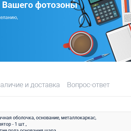
ь Вашего фотозоны
желанию,
аличие и доставка
Вопрос-ответ
ачная оболочка, основание, металлокаркас,
ятор - 1 шт.,
тие пола основания шара,