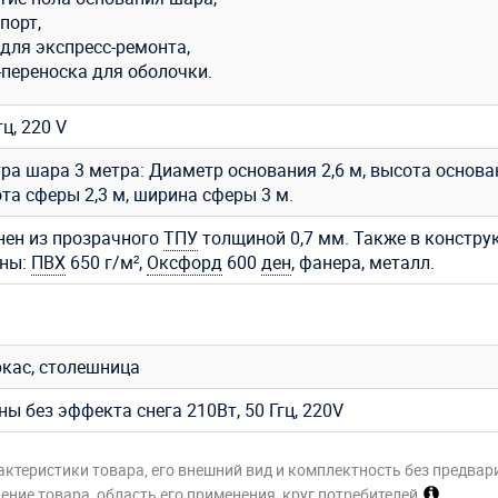
порт,
для экспресс-ремонта,
-переноска для оболочки.
гц, 220 V
ра шара 3 метра: Диаметр основания 2,6 м, высота основа
ота сферы 2,3 м, ширина сферы 3 м.
ен из прозрачного
ТПУ
толщиной 0,7 мм. Также в констру
аны:
ПВХ
650 г/м²,
Оксфорд
600
ден
, фанера, металл.
кас, столешница
ы без эффекта снега 210Вт, 50 Ггц, 220V
актеристики товара, его внешний вид и комплектность без предвар
ние товара, область его применения, круг потребителей