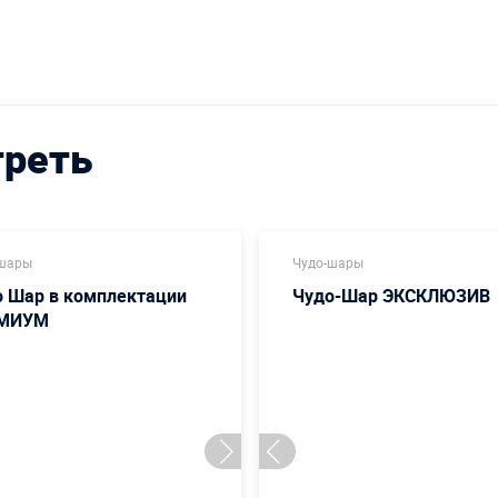
треть
-шары
Чудо-шары
о Шар в комплектации
Чудо-Шар ЭКСКЛЮЗИВ
МИУМ