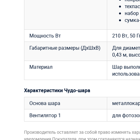
техпас
набор 
сумка
Мощность Вт
210 Вт, 50 Г
Габаритные размеры (ДхШхВ)
Для диамет
0,43 м, выс
Материал
Шар выполн
использов
Характеристики Чудо-шара
Основа шара
металлокар
Вентилятор 1
для фотозон
Производитель оставляет за собой право изменять хар
уведомления Покупателя, при этом сохраняются назначе