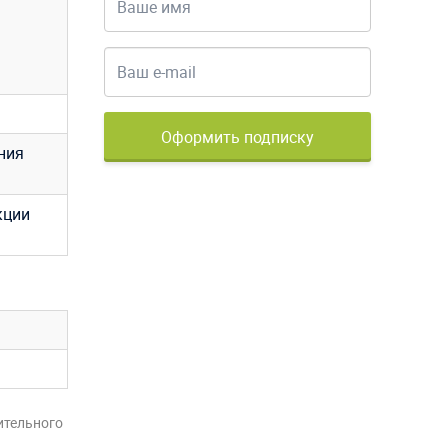
Оформить подписку
ния
кции
ительного