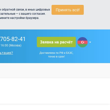
Принять всё!
 обратной связи, в иных цифровых
зательные — с вашего согласия.
мените настройки браузера.
 705-82-41
Заявка на расчёт
о 16:00 (Москва)
ьтация?
Доставляем по РФ и ЕАЭС,
точно в срок!