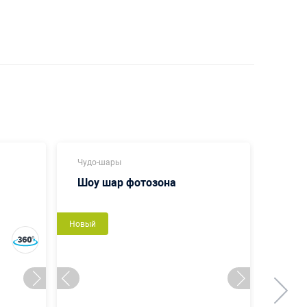
Чудо-шары
Чудо-
Шоу шар фотозона
Чудо
Новый
Новый