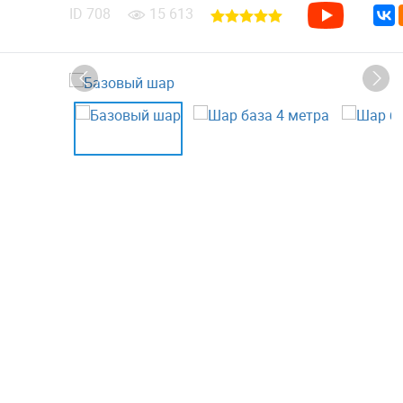
ID
708
15 613