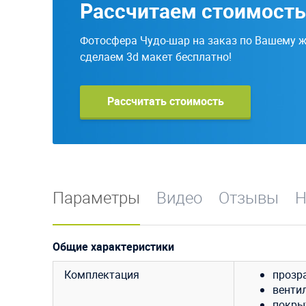
Рассчитаем стоимост
Фотосфера Чудо-шар на заказ по Вашему 
сделаем 3d макет бесплатно!
Рассчитать стоимость
Параметры
Видео
Отзывы
Н
Общие характеристики
Комплектация
прозр
вентил
покры