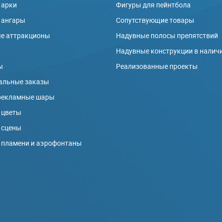
 арки
Фигуры для пейнтбола
 ангары
Сопутствующие товары
е аттракционы
Надувные полосы препятствий
ы
Надувные конструкции в налич
ы
Реализованные проекты
альные заказы
рекламные шары
 цветы
 сцены
 пламени и аэрофонтаны