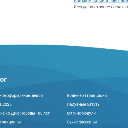
Внимательный и заботли
Всегда на стороне наших к
ог
ое оформление, декор
Водные аттракционы
а 2026
Надувные батуты
е ко Дню Победы - 80 лет
Мягкие модули
ттракционы
Сухие бассейны