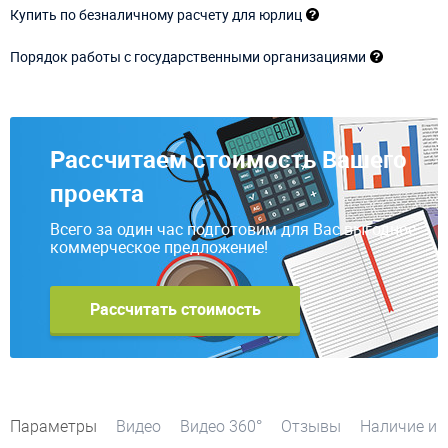
Купить по безналичному расчету для юрлиц
Порядок работы с государственными организациями
Рассчитаем стоимость Вашего
проекта
Всего за один час подготовим для Вас выгодное
коммерческое предложение!
Рассчитать стоимость
Параметры
Видео
Видео 360°
Отзывы
Наличие и 