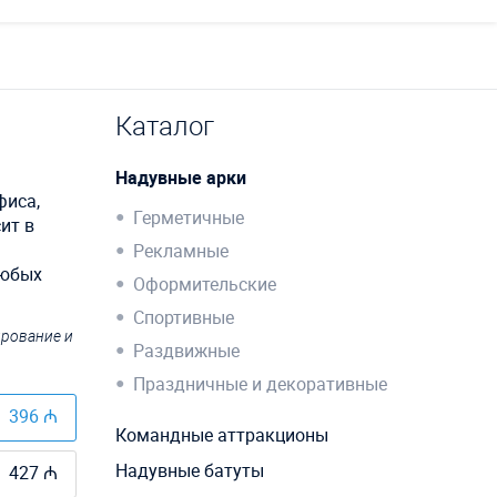
Каталог
Надувные арки
фиса,
Герметичные
ит в
Рекламные
любых
Оформительские
Спортивные
ирование и
Раздвижные
Праздничные и декоративные
396 ₼
Командные аттракционы
Надувные батуты
427 ₼