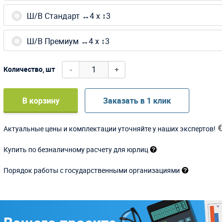
Ш/В Стандарт ↔4 х ↕3
Ш/В Премиум ↔4 х ↕3
-
+
Количество, шт
В корзину
Заказать в 1 клик
Актуальные цены и комплектации уточняйте у наших экспертов!
Купить по безналичному расчету для юрлиц
Порядок работы с государственными организациями