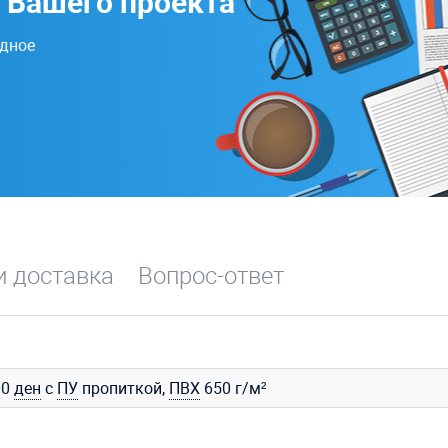
 Вашего проекта
одное
и доставка
Вопрос-ответ
00
ден
с
ПУ
пропиткой,
ПВХ
650 г/м²