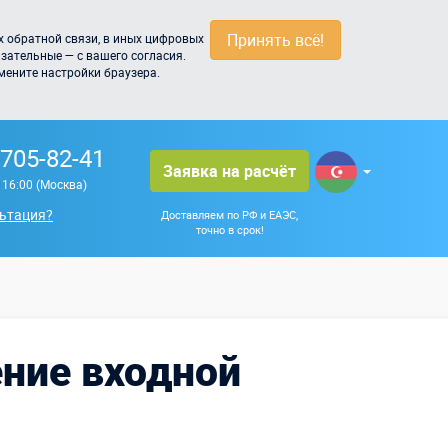
Принять всё!
 обратной связи, в иных цифровых
зательные — с вашего согласия.
мените настройки браузера.
 705-82-41
Заявка на расчёт
о 16:00 (Москва)
ьтация?
Доставляем по РФ и ЕАЭС,
точно в срок!
ние входной