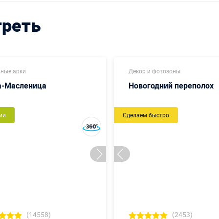
треть
ные арки
Декор и фотозоны
а-Масленица
Новогодний переполох
ии
Сделаем быстро
(14558)
(2453)