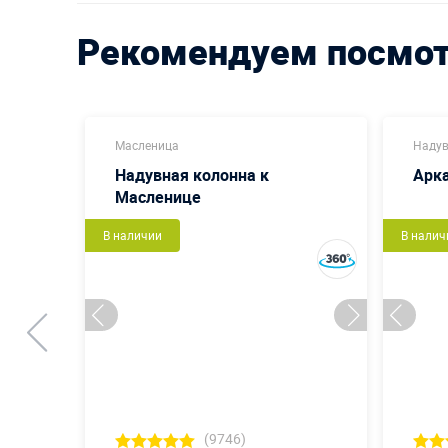
Рекомендуем посмо
Масленица
Надув
ица
Надувная колонна к
Арк
Масленице
В наличии
В налич
(9746)