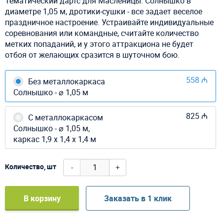
Тематический дартс для Масленицы. Солнышко в
диаметре 1,05 м, дротики-сушки - все задает веселое
праздничное настроение. Устраивайте индивидуальные
соревнования или командные, считайте количество
метких попаданий, и у этого аттракциона не будет
отбоя от желающих сразится в шуточном бою.
558 ₼
Без металлокаркаса
Солнышко - ⌀ 1,05 м
825 ₼
С металлокаркасом
Солнышко - ⌀ 1,05 м,
каркас 1,9 х 1,4 х 1,4 м
-
+
Количество, шт
В корзину
Заказать в 1 клик