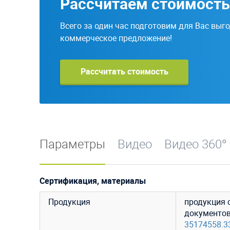
Рассчитаем стоимость
Всего за один час подготовим для Вас выг
коммерческое предложение!
Рассчитать стоимость
Параметры
Видео
Видео 360°
Сертификация, материалы
Продукция
продукция 
документо
35174558.3