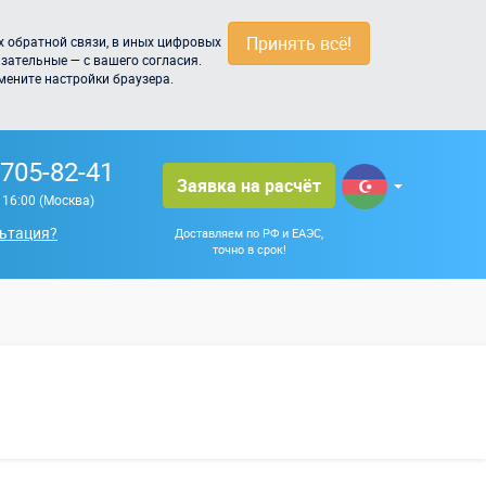
Принять всё!
 обратной связи, в иных цифровых
зательные — с вашего согласия.
мените настройки браузера.
 705-82-41
Заявка на расчёт
о 16:00 (Москва)
ьтация?
Доставляем по РФ и ЕАЭС,
точно в срок!