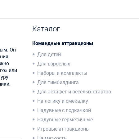
Каталог
Командные аттракционы
ым. Он
Для детей
ания
ожно
Для взрослых
го» или
Наборы и комплекты
гуру
Для тимбилдинга
лики,
Для эстафет и веселых стартов
На логику и смекалку
Надувные с подкачкой
Надувные герметичные
Игровые аттракционы
На меткость