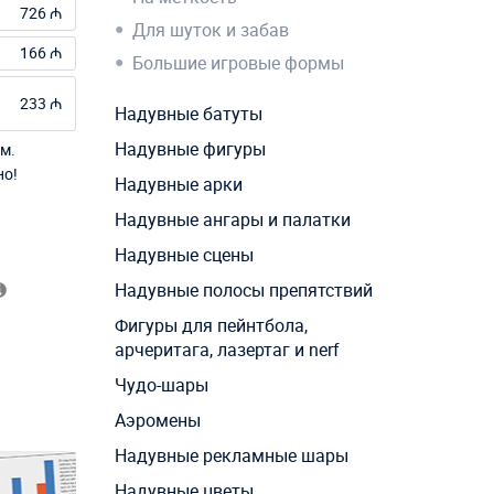
726 ₼
Для шуток и забав
166 ₼
Большие игровые формы
233 ₼
Надувные батуты
Надувные фигуры
м.
но!
Надувные арки
Надувные ангары и палатки
Надувные сцены
Надувные полосы препятствий
Фигуры для пейнтбола,
арчеритага, лазертаг и nerf
Чудо-шары
Аэромены
Надувные рекламные шары
Надувные цветы