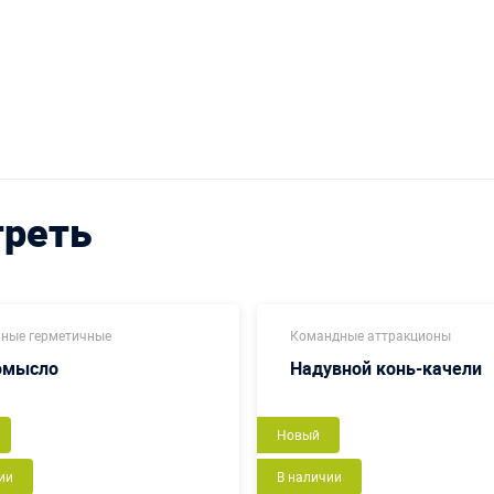
треть
ные герметичные
Командные аттракционы
омысло
Надувной конь-качели
Новый
ии
В наличии