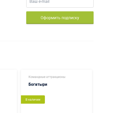
Оформить подписку
Командные аттракционы
Коман
Богатыри
Футб
В наличии
Новый
В налич