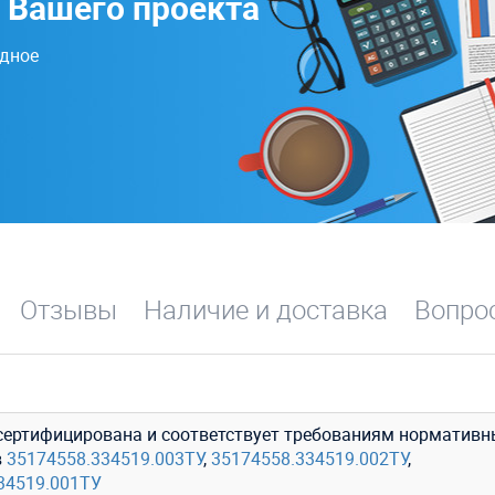
 Вашего проекта
одное
Отзывы
Наличие и доставка
Вопрос
сертифицирована и соответствует требованиям нормативн
в
35174558.334519.003ТУ
,
35174558.334519.002ТУ
,
34519.001ТУ