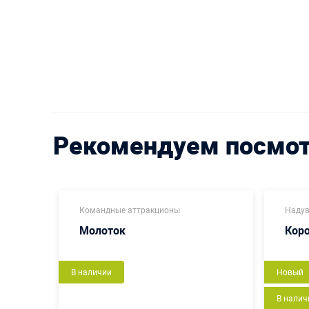
Рекомендуем посмо
Командные аттракционы
Надув
Молоток
Кор
В наличии
Новый
В налич