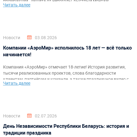
промоакций. Защита от непогоды, быстрый монтаж,
Читать далее
брендирование и комфортное пространство для гостей и
организаторов.
Новости
03.08.2026
Компании «АэроМир» исполнилось 18 лет — всё только
начинается!
Компания «АэроМир» отмечает 18-летие! История развития,
тысячи реализованных проектов, слова благодарности
клиентам, партнёрам и команде, а также праздничное видео с
Читать далее
самыми яркими моментами за годы работы.
Новости
02.07.2026
День Независимости Республики Беларусь: история и
традиции праздника