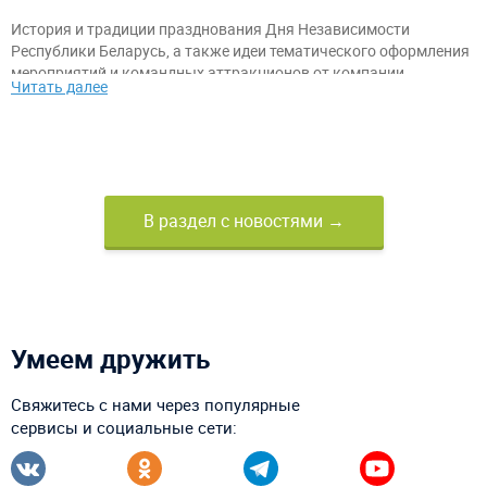
История и традиции празднования Дня Независимости
Республики Беларусь, а также идеи тематического оформления
мероприятий и командных аттракционов от компании
Читать далее
«АэроМир».
В раздел с новостями →
Умеем дружить
Свяжитесь с нами через популярные
сервисы и социальные сети: