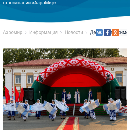
от компании «АэроМир».
Аэромир
Информация
Новости
День Независимос