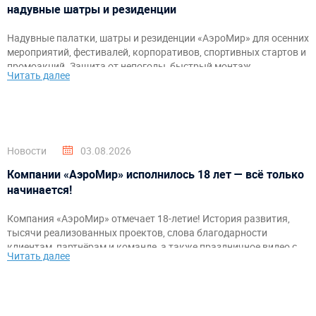
надувные шатры и резиденции
Надувные палатки, шатры и резиденции «АэроМир» для осенних
мероприятий, фестивалей, корпоративов, спортивных стартов и
промоакций. Защита от непогоды, быстрый монтаж,
Читать далее
брендирование и комфортное пространство для гостей и
организаторов.
Новости
03.08.2026
Компании «АэроМир» исполнилось 18 лет — всё только
начинается!
Компания «АэроМир» отмечает 18-летие! История развития,
тысячи реализованных проектов, слова благодарности
клиентам, партнёрам и команде, а также праздничное видео с
Читать далее
самыми яркими моментами за годы работы.