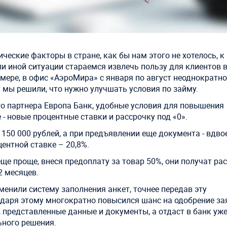
еские факторы в стране, как бы нам этого не хотелось, к
или иной ситуации стараемся извлечь пользу для клиентов 
мере, в офис «АэроМира» с января по август неоднократно
 мы решили, что нужно улучшать условия по займу.
го партнера Европа Банк, удобные условия для повышения
 - новые процентные ставки и рассрочку под «0».
 150 000 рублей, а при предъявлении еще документа - вдво
центной ставке – 20,8%.
е проще, внеся предоплату за товар 50%, они получат ра
2 месяцев.
менили систему заполнения анкет, точнее передав эту
даря этому многократно повысился шанс на одобрение за
 представленные данные и документы, а отдаст в банк уж
ьного решения.