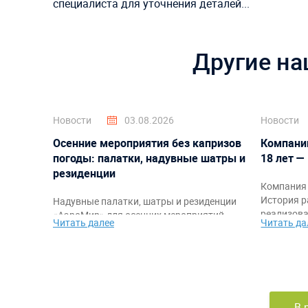
специалиста для уточнения деталей...
Другие на
Новости
03.08.2026
Новости
Осенние мероприятия без капризов
Компани
погоды: палатки, надувные шатры и
18 лет —
резиденции
Компания 
История р
Надувные палатки, шатры и резиденции
реализова
«АэроМир» для осенних мероприятий,
Читать далее
Читать да
благодарн
фестивалей, корпоративов, спортивных
команде, 
стартов и промоакций. Защита от
самыми я
непогоды, быстрый монтаж,
работы.
брендирование и комфортное
пространство для гостей и организаторов.
В 