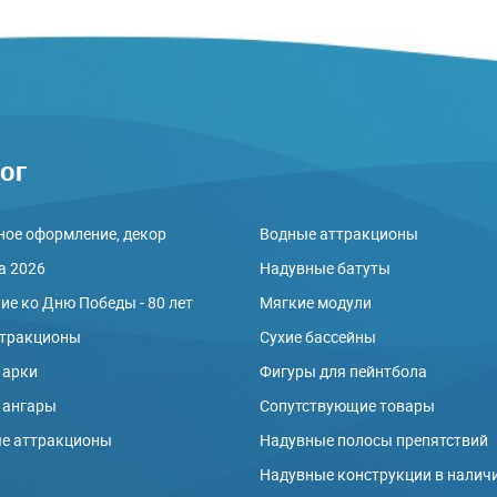
ог
ое оформление, декор
Водные аттракционы
а 2026
Надувные батуты
е ко Дню Победы - 80 лет
Мягкие модули
ттракционы
Сухие бассейны
 арки
Фигуры для пейнтбола
 ангары
Сопутствующие товары
е аттракционы
Надувные полосы препятствий
ы
Надувные конструкции в налич