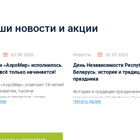
ши новости и акции
03.08.2026
Новости
02.07.2026
и «АэроМир» исполнилось
День Независимости Респу
 всё только начинается!
Беларусь: история и тради
праздника
«АэроМир» отмечает 18-летие!
азвития, тысячи
История и традиции празднова
нных проектов, слова
Независимости Республики Бела
лее
Читать далее
ости клиентам, партнёрам и
также идеи тематического офо
а также праздничное видео с
мероприятий и командных аттр
ркими моментами за годы
от компании «АэроМир».
раздел с новостями →