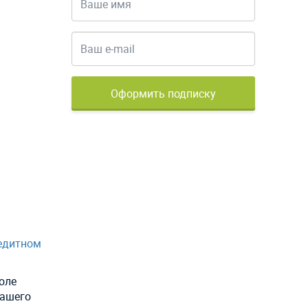
Оформить подписку
едитном
оле
нашего