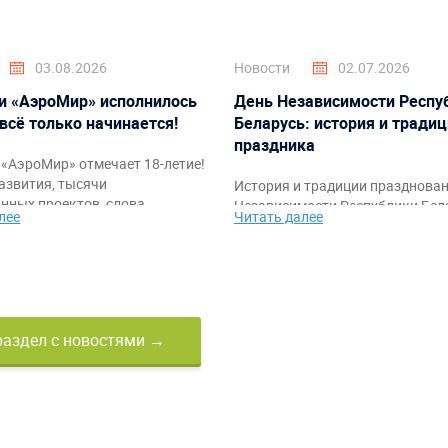
03.08.2026
Новости
02.07.2026
и «АэроМир» исполнилось
День Независимости Респу
 всё только начинается!
Беларусь: история и тради
праздника
«АэроМир» отмечает 18-летие!
азвития, тысячи
История и традиции празднова
нных проектов, слова
Независимости Республики Бела
лее
Читать далее
ости клиентам, партнёрам и
также идеи тематического офо
а также праздничное видео с
мероприятий и командных аттр
ркими моментами за годы
от компании «АэроМир».
раздел с новостями →