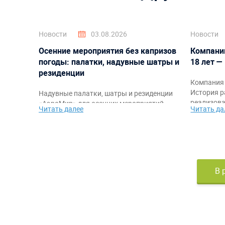
Новости
03.08.2026
Новости
Осенние мероприятия без капризов
Компани
погоды: палатки, надувные шатры и
18 лет —
резиденции
Компания 
История р
Надувные палатки, шатры и резиденции
реализова
«АэроМир» для осенних мероприятий,
Читать далее
Читать да
благодарн
фестивалей, корпоративов, спортивных
команде, 
стартов и промоакций. Защита от
самыми я
непогоды, быстрый монтаж,
работы.
брендирование и комфортное
пространство для гостей и организаторов.
В 