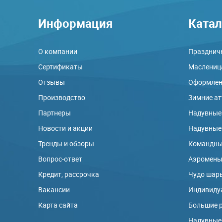
Информация
Катал
О компании
Праздничн
Сертификаты
Маслениц
Отзывы
Оформлени
Производство
Зимние а
Партнеры
Надувные
Новости и акции
Надувные
Тренды и обзоры
Командны
Вопрос-ответ
Аэромен
Кредит, рассрочка
Чудо шар
Вакансии
Индивиду
Карта сайта
Большие 
Надувные