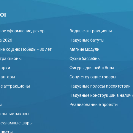
ог
ое оформление, декор
Водные аттракционы
а 2026
Надувные батуты
е ко Дню Победы - 80 лет
Мягкие модули
ттракционы
Сухие бассейны
 арки
Фигуры для пейнтбола
 ангары
Сопутствующие товары
е аттракционы
Надувные полосы препятствий
ы
Надувные конструкции в налич
ы
Реализованные проекты
альные заказы
рекламные шары
 цветы