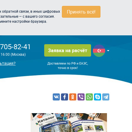
Принять всё!
 обратной связи, в иных цифровых
зательные — с вашего согласия.
мените настройки браузера.
 705-82-41
Заявка на расчёт
о 16:00 (Москва)
ьтация?
Доставляем по РФ и ЕАЭС,
точно в срок!