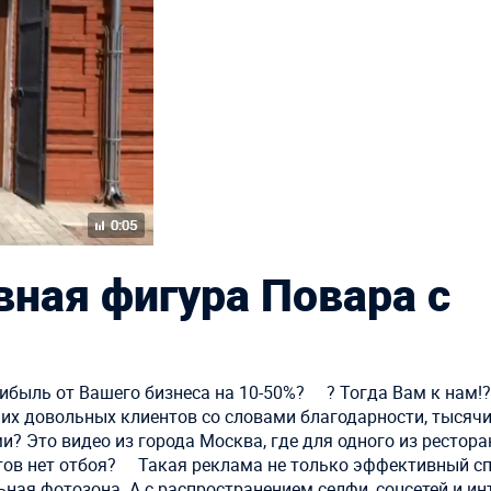
ная фигура Повара с
ибыль от Вашего бизнеса на 10-50%? ⠀ ? Тогда Вам к нам!
их довольных клиентов со словами благодарности, тысяч
? Это видео из города Москва, где для одного из рестор
тов нет отбоя? ⠀ Такая реклама не только эффективный с
ьная фотозона. А с распространением селфи, соцсетей и ин