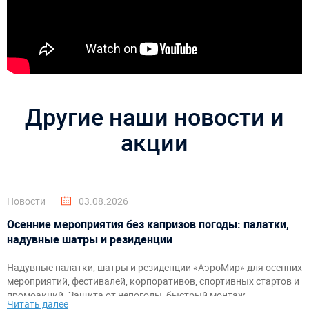
Другие наши новости и
акции
Новости
03.08.2026
Осенние мероприятия без капризов погоды: палатки,
надувные шатры и резиденции
Надувные палатки, шатры и резиденции «АэроМир» для осенних
мероприятий, фестивалей, корпоративов, спортивных стартов и
промоакций. Защита от непогоды, быстрый монтаж,
Читать далее
брендирование и комфортное пространство для гостей и