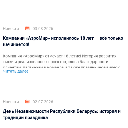
организаторов.
Новости
03.08.2026
Компании «АэроМир» исполнилось 18 лет — всё только
начинается!
Компания «АэроМир» отмечает 18-летие! История развития,
тысячи реализованных проектов, слова благодарности
клиентам, партнёрам и команде, а также праздничное видео с
Читать далее
самыми яркими моментами за годы работы.
Новости
02.07.2026
День Независимости Республики Беларусь: история и
традиции праздника