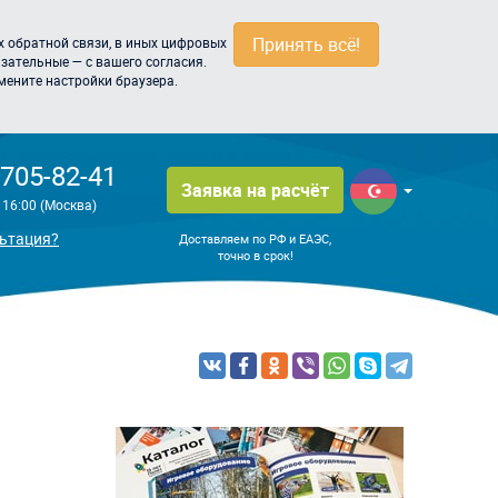
Принять всё!
 обратной связи, в иных цифровых
зательные — с вашего согласия.
мените настройки браузера.
 705-82-41
Заявка на расчёт
о 16:00 (Москва)
ьтация?
Доставляем по РФ и ЕАЭС,
точно в срок!