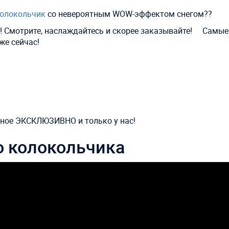
Колокольчик
со невероятным WOW-эффектом снегом?? ⠀
 Смотрите, наслаждайтесь и скорее заказывайте! ⠀ Самы
же сейчас! ⠀
авное ЭКСКЛЮЗИВНО и только у нас!
о колокольчика