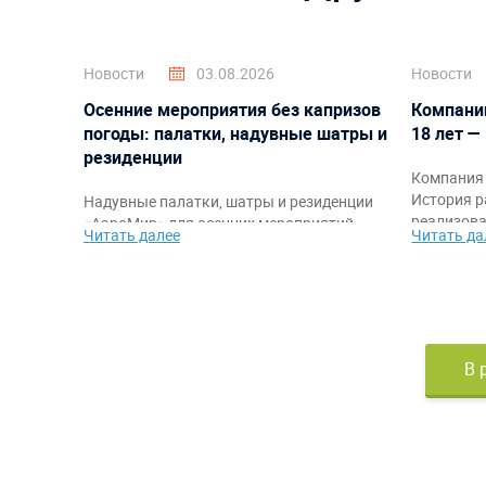
Новости
03.08.2026
Новости
Осенние мероприятия без капризов
Компани
погоды: палатки, надувные шатры и
18 лет —
резиденции
Компания 
История р
Надувные палатки, шатры и резиденции
реализова
«АэроМир» для осенних мероприятий,
Читать далее
Читать да
благодарн
фестивалей, корпоративов, спортивных
команде, 
стартов и промоакций. Защита от
самыми я
непогоды, быстрый монтаж,
работы.
брендирование и комфортное
пространство для гостей и организаторов.
В 