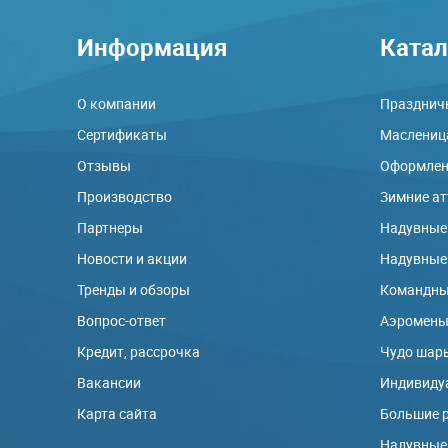
Информация
Катал
О компании
Праздничн
Сертификаты
Маслениц
Отзывы
Оформлени
Производство
Зимние а
Партнеры
Надувные
Новости и акции
Надувные
Тренды и обзоры
Командны
Вопрос-ответ
Аэромен
Кредит, рассрочка
Чудо шар
Вакансии
Индивиду
Карта сайта
Большие 
Надувные