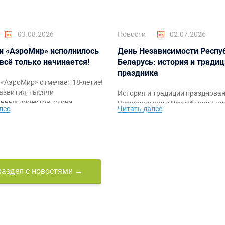
03.08.2026
Новости
02.07.2026
и «АэроМир» исполнилось
День Независимости Респу
 всё только начинается!
Беларусь: история и тради
праздника
«АэроМир» отмечает 18-летие!
азвития, тысячи
История и традиции празднова
нных проектов, слова
Независимости Республики Бела
лее
Читать далее
ости клиентам, партнёрам и
также идеи тематического офо
а также праздничное видео с
мероприятий и командных аттр
ркими моментами за годы
от компании «АэроМир».
раздел с новостями →