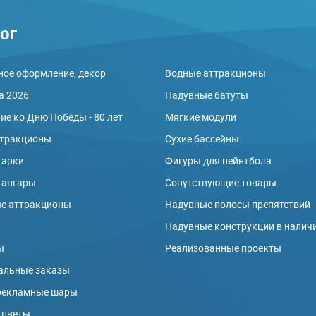
ог
ое оформление, декор
Водные аттракционы
а 2026
Надувные батуты
е ко Дню Победы - 80 лет
Мягкие модули
ттракционы
Сухие бассейны
 арки
Фигуры для пейнтбола
 ангары
Сопутствующие товары
е аттракционы
Надувные полосы препятствий
ы
Надувные конструкции в налич
ы
Реализованные проекты
альные заказы
рекламные шары
 цветы