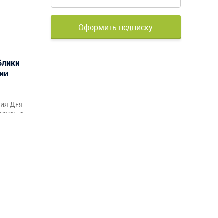
Оформить подписку
блики
ции
ния Дня
русь, а
рмления
акционов