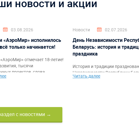
ши новости и акции
03.08.2026
Новости
02.07.2026
и «АэроМир» исполнилось
День Независимости Респу
 всё только начинается!
Беларусь: история и тради
праздника
«АэроМир» отмечает 18-летие!
азвития, тысячи
История и традиции празднова
нных проектов, слова
Независимости Республики Бела
лее
Читать далее
ости клиентам, партнёрам и
также идеи тематического офо
а также праздничное видео с
мероприятий и командных аттр
ркими моментами за годы
от компании «АэроМир».
раздел с новостями →