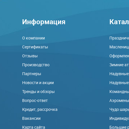
Информация
Катал
О компании
Праздничн
Сертификаты
Маслениц
Отзывы
Оформлени
Производство
Зимние а
Партнеры
Надувные
Новости и акции
Надувные
Тренды и обзоры
Командны
Вопрос-ответ
Аэромен
Кредит, рассрочка
Чудо шар
Вакансии
Индивиду
Карта сайта
Большие 