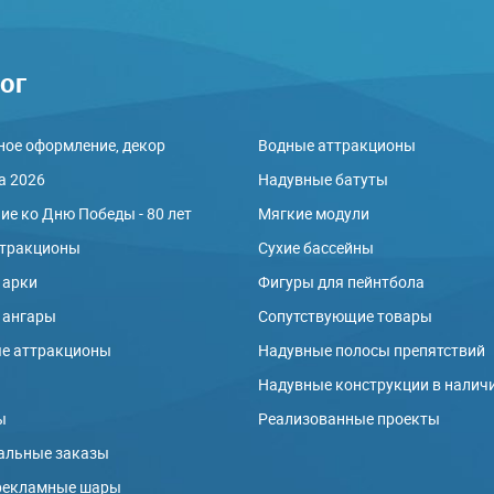
ог
ое оформление, декор
Водные аттракционы
а 2026
Надувные батуты
е ко Дню Победы - 80 лет
Мягкие модули
ттракционы
Сухие бассейны
 арки
Фигуры для пейнтбола
 ангары
Сопутствующие товары
е аттракционы
Надувные полосы препятствий
ы
Надувные конструкции в налич
ы
Реализованные проекты
альные заказы
рекламные шары