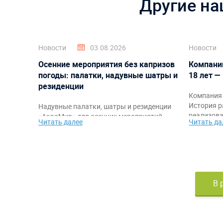
Другие на
Новости
03.08.2026
Новости
Осенние мероприятия без капризов
Компани
погоды: палатки, надувные шатры и
18 лет —
резиденции
Компания 
История р
Надувные палатки, шатры и резиденции
реализова
«АэроМир» для осенних мероприятий,
Читать далее
Читать да
благодарн
фестивалей, корпоративов, спортивных
команде, 
стартов и промоакций. Защита от
самыми я
непогоды, быстрый монтаж,
работы.
брендирование и комфортное
пространство для гостей и организаторов.
В 