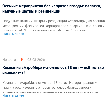
Осенние мероприятия без капризов погоды: палатки,
надувные шатры и резиденции
Надувные палатки, шатры и резиденции «АэроМир» для осенних
мероприятий, фестивалей, корпоративов, спортивных стартов и
промоакций. Защита от непогоды, быстрый монтаж,
Читать далее
брендирование и комфортное пространство для гостей и
организаторов.
Новости
03.08.2026
Компании «АэроМир» исполнилось 18 лет — всё только
начинается!
Компания «АэроМир» отмечает 18-летие! История развития,
тысячи реализованных проектов, слова благодарности
клиентам, партнёрам и команде, а также праздничное видео с
Читать далее
самыми яркими моментами за годы работы.