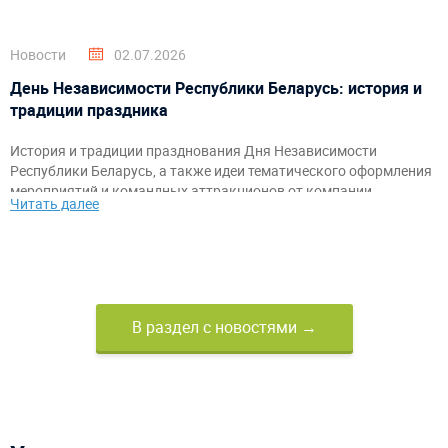
Новости
02.07.2026
День Независимости Республики Беларусь: история и
традиции праздника
История и традиции празднования Дня Независимости
Республики Беларусь, а также идеи тематического оформления
мероприятий и командных аттракционов от компании
Читать далее
«АэроМир».
В раздел с новостями →