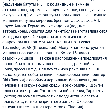
(надувные батуты и СНП; командные и зимние
аттракционы; аэромены, надувные арки, сцены, ангары,
фигуры и т.д.) мы используем промышленные швейные
машины ведущих мировых брендов: Jack, Juck, JATI,
Joyee, Aurora. Герметичные изделия (водные
аттракционы, укрытия для пейнтбола) изготавливаются
методом горячей сварки на автоматическом
сварочном аппарате SEAMTEK 900 AT от Leister
Technologies AG (Швейцария). Модульная конструкция
машины позволяет выполнять более 15 видов
сварочных швов. ⠀ Также в распоряжении предприятия
разнообразные промышленные фены, раскройные
ножи, прессы и т.д. Для печати изображений на ПВХ
используется собственный широкоформатный принтер
Oki (Япония) с особыми чернилами: безопасны для
человека и окружающей среды и экономичны. Другие
плюсы этих чернил: ?четкость изображения; ?яркость
цветов; ?высокая стойкость к воздействию света и
влаги; ?отсутствие неприятного запаха. Оксфорд
запечатываем на плоттере Mimaki (Япония)