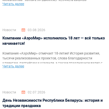
промоакций. Защита от непогоды, быстрый монтаж,
Читать далее
брендирование и комфортное пространство для гостей и
организаторов.
Новости
03.08.2026
Компании «АэроМир» исполнилось 18 лет — всё только
начинается!
Компания «АэроМир» отмечает 18-летие! История развития,
тысячи реализованных проектов, слова благодарности
клиентам, партнёрам и команде, а также праздничное видео с
Читать далее
самыми яркими моментами за годы работы.
Новости
02.07.2026
День Независимости Республики Беларусь: история и
традиции праздника