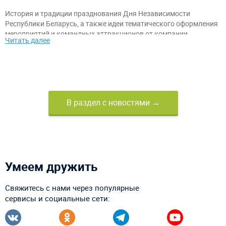
История и традиции празднования Дня Независимости
Республики Беларусь, а также идеи тематического оформления
мероприятий и командных аттракционов от компании
Читать далее
«АэроМир».
В раздел с новостями →
Умеем дружить
Свяжитесь с нами через популярные
сервисы и социальные сети: