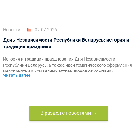
Новости
02.07.2026
День Независимости Республики Беларусь: история и
традиции праздника
История и традиции празднования Дня Независимости
Республики Беларусь, а также идеи тематического оформления
мероприятий и командных аттракционов от компании
Читать далее
«АэроМир».
В раздел с новостями →