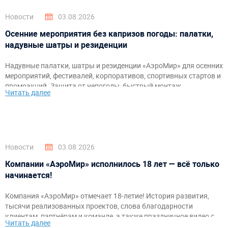
Новости
03.08.2026
Осенние мероприятия без капризов погоды: палатки,
надувные шатры и резиденции
Надувные палатки, шатры и резиденции «АэроМир» для осенних
мероприятий, фестивалей, корпоративов, спортивных стартов и
промоакций. Защита от непогоды, быстрый монтаж,
Читать далее
брендирование и комфортное пространство для гостей и
организаторов.
Новости
03.08.2026
Компании «АэроМир» исполнилось 18 лет — всё только
начинается!
Компания «АэроМир» отмечает 18-летие! История развития,
тысячи реализованных проектов, слова благодарности
клиентам, партнёрам и команде, а также праздничное видео с
Читать далее
самыми яркими моментами за годы работы.