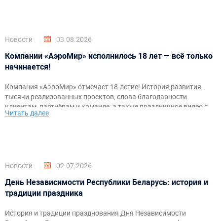
Новости
03.08.2026
Компании «АэроМир» исполнилось 18 лет — всё только
начинается!
Компания «АэроМир» отмечает 18-летие! История развития,
тысячи реализованных проектов, слова благодарности
клиентам, партнёрам и команде, а также праздничное видео с
Читать далее
самыми яркими моментами за годы работы.
Новости
02.07.2026
День Независимости Республики Беларусь: история и
традиции праздника
История и традиции празднования Дня Независимости