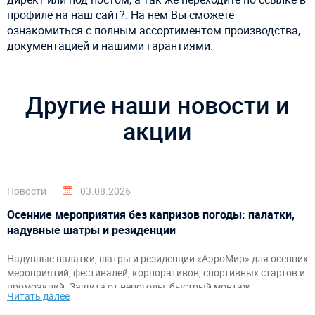
профиле на наш сайт?. На нем Вы сможете
ознакомиться с полным ассортиментом производства,
документацией и нашими гарантиями.
Другие наши новости и
акции
Новости
03.08.2026
Осенние мероприятия без капризов погоды: палатки,
надувные шатры и резиденции
Надувные палатки, шатры и резиденции «АэроМир» для осенних
мероприятий, фестивалей, корпоративов, спортивных стартов и
промоакций. Защита от непогоды, быстрый монтаж,
Читать далее
брендирование и комфортное пространство для гостей и
организаторов.