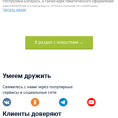
Республики Беларусь, а также идеи тематического оформления
мероприятий и командных аттракционов от компании
Читать далее
«АэроМир».
В раздел с новостями →
Умеем дружить
Свяжитесь с нами через популярные
сервисы и социальные сети:
Клиенты доверяют