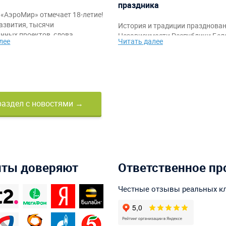
праздника
«АэроМир» отмечает 18-летие!
азвития, тысячи
История и традиции празднова
нных проектов, слова
Независимости Республики Бела
лее
Читать далее
ости клиентам, партнёрам и
также идеи тематического офо
а также праздничное видео с
мероприятий и командных аттр
ркими моментами за годы
от компании «АэроМир».
раздел с новостями →
нты доверяют
Ответственное пр
Честные отзывы реальных к