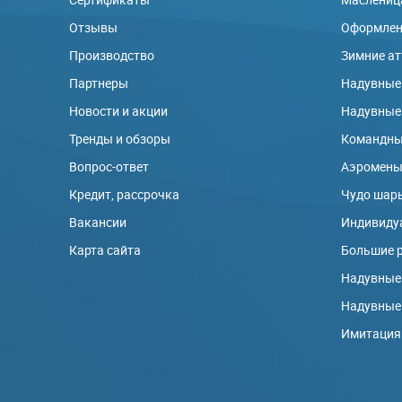
Отзывы
Оформлени
Производство
Зимние а
Партнеры
Надувные
Новости и акции
Надувные
Тренды и обзоры
Командны
Вопрос-ответ
Аэромен
Кредит, рассрочка
Чудо шар
Вакансии
Индивиду
Карта сайта
Большие 
Надувные
Надувные
Имитация