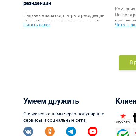
резиденции
Компания 
История р
Надувные палатки, шатры и резиденции
реализова
«АэроМир» для осенних мероприятий,
Читать далее
Читать да
благодарн
фестивалей, корпоративов, спортивных
команде, 
стартов и промоакций. Защита от
самыми я
непогоды, быстрый монтаж,
работы.
брендирование и комфортное
пространство для гостей и организаторов.
В 
Умеем дружить
Клие
Свяжитесь с нами через популярные
сервисы и социальные сети: