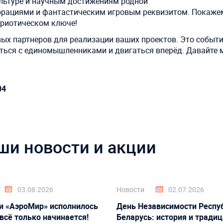
ультуре и научным достижениям родной
рациями и фантастическим игровым реквизитом. Покажем
триотическом ключе!
ых партнеров для реализации ваших проектов. Это событи
миться с единомышленниками и двигаться вперёд. Давайте 
04
ши новости и акции
03.08.2026
Новости
02.07.2026
и «АэроМир» исполнилось
День Независимости Респу
 всё только начинается!
Беларусь: история и тради