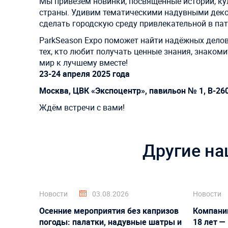
Мы привезем новинки, посвященные истории, к
страны. Удивим тематическими надувными деко
сделать городскую среду привлекательной в па
ParkSeason Expo поможет найти надёжных делов
тех, кто любит получать ценные знания, знако
мир к лучшему вместе!
23-24 апреля 2025 года
Москва,
ЦВК «Экспоцентр»
,
павильон № 1
,
B-26
Ждём встречи с вами!
Другие на
Новости
03.08.2026
Новости
Осенние мероприятия без капризов
Компани
погоды: палатки, надувные шатры и
18 лет —