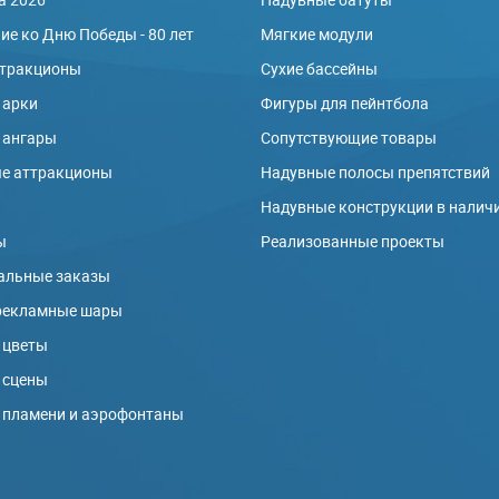
е ко Дню Победы - 80 лет
Мягкие модули
ттракционы
Сухие бассейны
 арки
Фигуры для пейнтбола
 ангары
Сопутствующие товары
е аттракционы
Надувные полосы препятствий
ы
Надувные конструкции в налич
ы
Реализованные проекты
альные заказы
рекламные шары
 цветы
 сцены
 пламени и аэрофонтаны