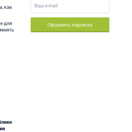
, как
е для
Оформить подписку
менять
блики
ции