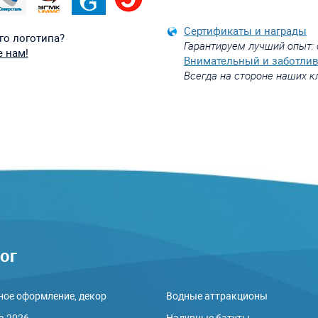
Сертификаты и награды
го логотипа?
Гарантируем лучший опыт: 
 нам!
Внимательный и заботли
Всегда на стороне наших к
ог
ое оформление, декор
Водные аттракционы
а 2026
Надувные батуты