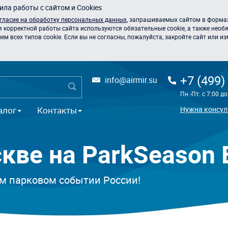
ла работы с сайтом и Cookies
гласие на обработку персональных данных
, запрашиваемых сайтом в формах
я корректной работы сайта используются обязательные cookie, а также необя
 всех типов cookie. Если вы не согласны, пожалуйста, закройте сайт или из
+7 (499)
info@airmir.su
Пн.-Пт. с 7:00 д
алог
Контакты
Нужна консул
кве на ParkSeason E
ом парковом событии России!