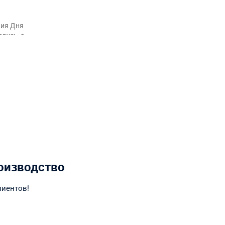
ния Дня
русь, а
рмления
акционов
оизводство
лиентов!