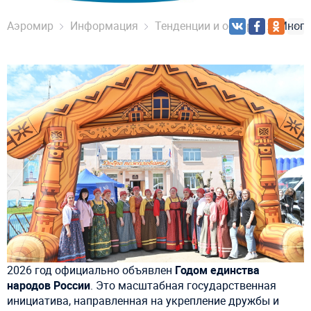
Аэромир
Информация
Тенденции и обзоры
Много
2026 год официально объявлен
Годом единства
народов России
. Это масштабная государственная
инициатива, направленная на укрепление дружбы и