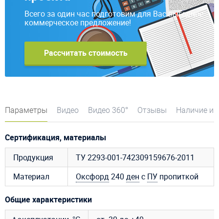
Всего за один час подготовим для Вас выгодное
коммерческое предложение!
Рассчитать стоимость
Параметры
Видео
Видео 360°
Отзывы
Наличие и 
Сертификация, материалы
Продукция
ТУ 2293-001-742309159676-2011
Материал
Оксфорд
240
ден
с
ПУ
пропиткой
Общие характеристики