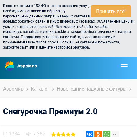
В соответствии с 152-ФЗ с целью оказания услуг,
Принять всё!
необходимо
согласие на обработку
персональных данных
, запрашиваемых сайтом в
формах обратной связи, в иных цифровых сервисах. Объявленные цены и
услуги не являются офертой! Для корректной работы сайта
используются обязательные cookie, а также необязательные — с вашего
согласия. Продолжая использование сайта, вы соглашаетесь с
применением всех типов cookie. Если вы не согласны, пожалуйста,
закройте сайт или измените настройки браузера.
Аэромир
Каталог
Новогодние надувные фигуры
С
Снегурочка Премиум 2.0
ID
1234
7 385