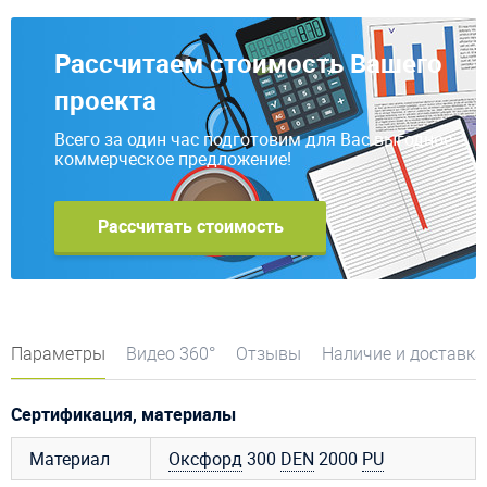
Рассчитаем стоимость Вашего
проекта
Всего за один час подготовим для Вас выгодное
коммерческое предложение!
Рассчитать стоимость
Параметры
Видео 360°
Отзывы
Наличие и доставка
Сертификация, материалы
Материал
Оксфорд
300
DEN
2000
PU