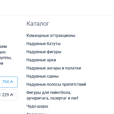
Каталог
Командные аттракционы
Надувные батуты
ваем
Надувные фигуры
дно
руппы,
Надувные арки
ым
Надувные ангары и палатки
Надувные сцены
794 ₼
Надувные полосы препятствий
Фигуры для пейнтбола,
1 229 ₼
арчеритага, лазертаг и nerf
Чудо-шары