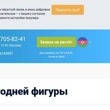
Принять всё!
 обратной связи, в иных цифровых
зательные — с вашего согласия.
мените настройки браузера.
 705-82-41
Заявка на расчёт
о 16:00 (Москва)
ьтация?
Доставляем по РФ и ЕАЭС,
точно в срок!
годней фигуры