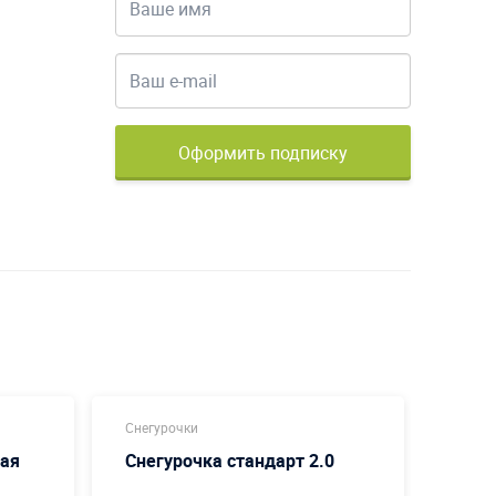
Оформить подписку
Снегурочки
Новог
ная
Снегурочка стандарт 2.0
Ново