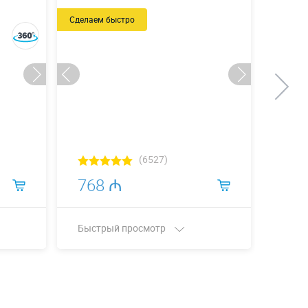
Сделаем быстро
Сделаем
(6527)
768 ₼
1 6
Быстрый просмотр
Быст