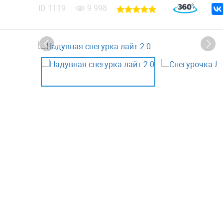
ID
1119
9 998