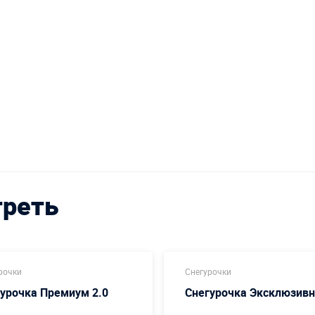
треть
рочки
Снегурочки
урочка Премиум 2.0
Снегурочка Эксклюзив