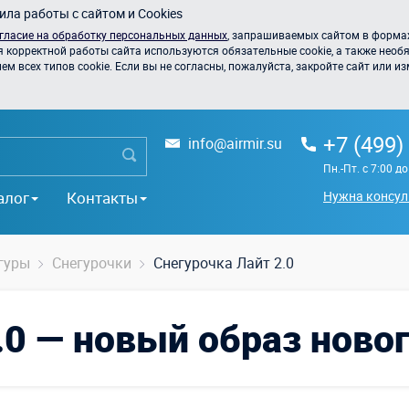
ла работы с сайтом и Cookies
гласие на обработку персональных данных
, запрашиваемых сайтом в формах
я корректной работы сайта используются обязательные cookie, а также необя
 всех типов cookie. Если вы не согласны, пожалуйста, закройте сайт или из
+7 (499)
info@airmir.su
Пн.-Пт. с 7:00 д
алог
Контакты
Нужна консул
гуры
Снегурочки
Снегурочка Лайт 2.0
.0 — новый образ ново