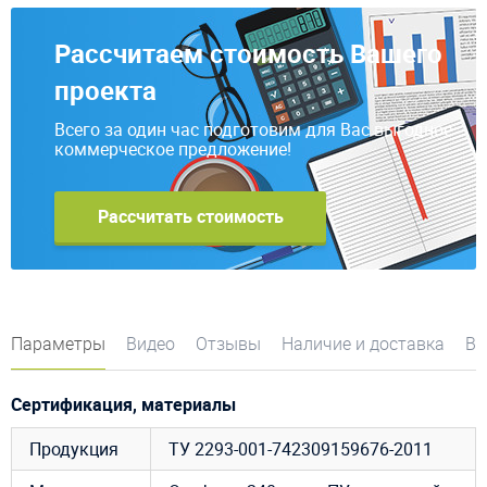
Рассчитаем стоимость Вашего
проекта
Всего за один час подготовим для Вас выгодное
коммерческое предложение!
Рассчитать стоимость
Параметры
Видео
Отзывы
Наличие и доставка
Во
Сертификация, материалы
Продукция
ТУ 2293-001-742309159676-2011