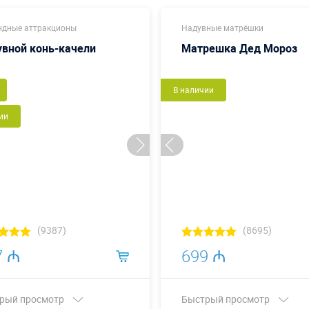
дные аттракционы
Надувные матрёшки
вной конь-качели
Матрешка Дед Мороз
В наличии
ии
(9387)
(8695)
7 ₼
699 ₼
рый просмотр
Быстрый просмотр