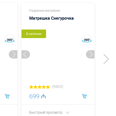
Надувные матрёшки
Надув
Матрешка Снегурочка
Матр
В наличии
В налич
(9423)
699 ₼
69
Быстрый просмотр
Быст