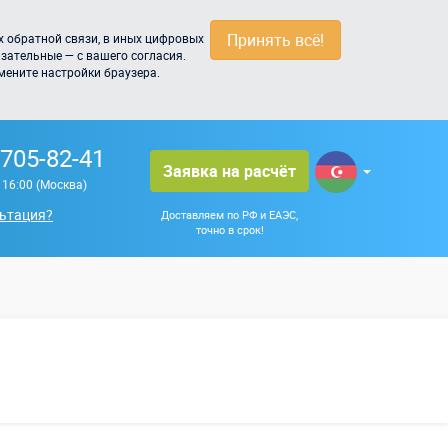
Принять всё!
 обратной связи, в иных цифровых
зательные — с вашего согласия.
мените настройки браузера.
 705-82-41
Заявка на расчёт
о 16:00 (Москва)
ьтация?
Доставляем по РФ и ЕАЭС,
точно в срок!