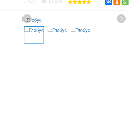
ID
473
13 676