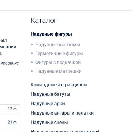
Каталог
Надувные фигуры
был
Надувные костюмы
омпаний
.
Герметичные фигуры
Фигуры с подкачкой
ндирование
Надувные матрёшки
Командные аттракционы
Надувные батуты
Надувные арки
12 ₼
Надувные ангары и палатки
21 ₼
Надувные сцены
Надувные полосы препятствий