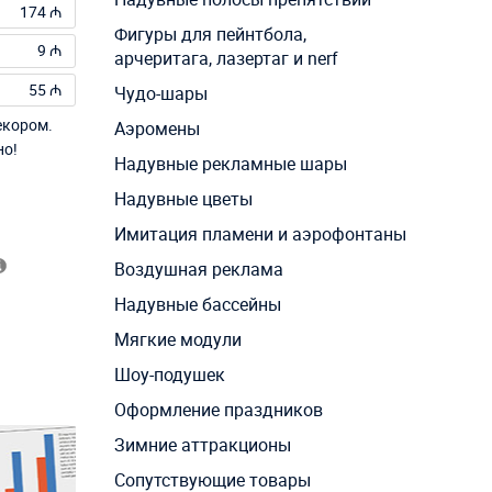
174 ₼
Фигуры для пейнтбола,
9 ₼
арчеритага, лазертаг и nerf
55 ₼
Чудо-шары
екором.
Аэромены
но!
Надувные рекламные шары
Надувные цветы
Имитация пламени и аэрофонтаны
Воздушная реклама
Надувные бассейны
Мягкие модули
Шоу-подушек
Оформление праздников
Зимние аттракционы
Сопутствующие товары