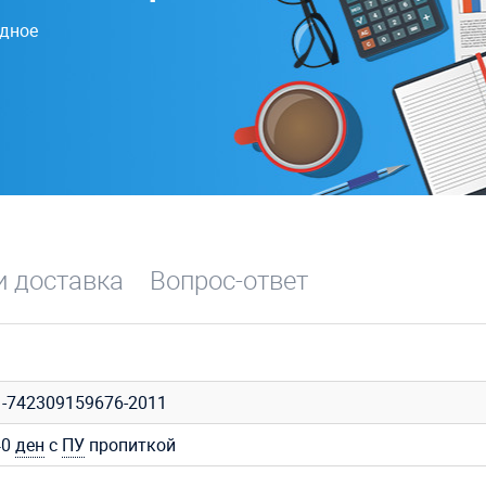
одное
и доставка
Вопрос-ответ
1-742309159676-2011
40
ден
с
ПУ
пропиткой