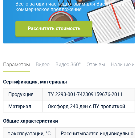
Всего за один час подготовим для Вас выгодное
коммерческое предложение!
Рассчитать стоимость
Параметры
Видео
Видео 360°
Отзывы
Наличие и 
Сертификация, материалы
Продукция
ТУ 2293-001-742309159676-2011
Материал
Оксфорд
240
ден
с
ПУ
пропиткой
Общие характеристики
t эксплуатации, °C
Рассчитывается индивидульно