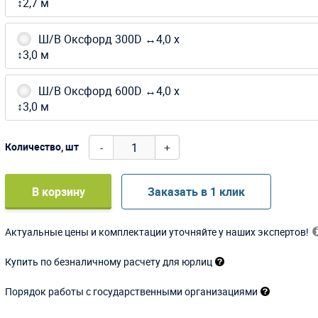
↕2,7 м
Ш/В Оксфорд 300D ↔4,0 х
↕3,0 м
Ш/В Оксфорд 600D ↔4,0 х
↕3,0 м
-
+
Количество, шт
В корзину
Заказать в 1 клик
Актуальные цены и комплектации уточняйте у наших экспертов!
Купить по безналичному расчету для юрлиц
Порядок работы с государственными организациями