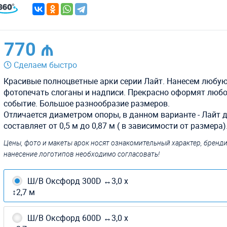
770 ₼
Сделаем быстро
Красивые полноцветные арки серии Лайт. Нанесем любу
фотопечать слоганы и надписи. Прекрасно оформят люб
событие. Большое разнообразие размеров.
Отличается диаметром опоры, в данном варианте - Лайт 
составляет от 0,5 м до 0,87 м ( в зависимости от размера)
Цены, фото и макеты арок носят ознакомительный характер, бренд
нанесение логотипов необходимо согласовать!
Ш/В Оксфорд 300D ↔3,0 х
↕2,7 м
Ш/В Оксфорд 600D ↔3,0 х