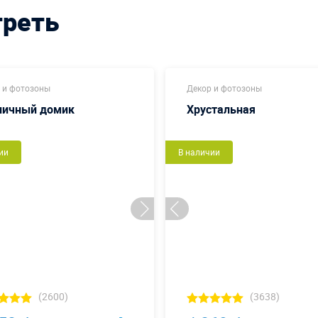
треть
 и фотозоны
Декор и фотозоны
ничный домик
Хрустальная
ии
В наличии
(2600)
(3638)