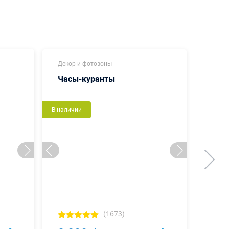
Декор и фотозоны
Декор
Часы-куранты
Звез
подс
В наличии
В налич
(1673)