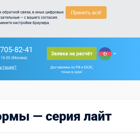
Принять всё!
 обратной связи, в иных цифровых
зательные — с вашего согласия.
мените настройки браузера.
 705-82-41
Заявка на расчёт
о 16:00 (Москва)
ьтация?
Доставляем по РФ и ЕАЭС,
точно в срок!
ормы — серия лайт