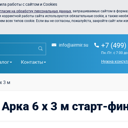
ла работы с сайтом и Cookies
гласие на обработку персональных данных
, запрашиваемых сайтом в формах
я корректной работы сайта используются обязательные cookie, а также необя
 всех типов cookie. Если вы не согласны, пожалуйста, закройте сайт или из
+7 (499)
info@airmir.su
Пн.-Пт. с 7:00 д
алог
Контакты
Нужна консул
х 3 м
Арка 6 х 3 м старт-фи