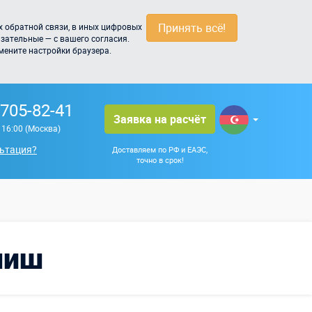
Принять всё!
 обратной связи, в иных цифровых
зательные — с вашего согласия.
мените настройки браузера.
 705-82-41
Заявка на расчёт
о 16:00 (Москва)
ьтация?
Доставляем по РФ и ЕАЭС,
точно в срок!
ниш