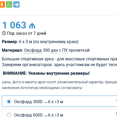
1 063 ₼
Под заказ от 7 дней
Размер:
6 х 3 м (по внутреннему краю)
Материал:
Оксфорд
300
ден
с
ПУ
пропиткой
Большая спортивная арка - для массовых спортивных пр
Заверяем организаторов: здесь участникам не будет тесн
ВНИМАНИЕ: Указаны внутренние размеры!
Цены, фото и макеты арок носят ознакомительный характер, бренд
нанесение логотипов необходимо согласовать!
Оксфорд 300D ↔6 х ↕3 м
Оксфорд 600D ↔6 х ↕3 м