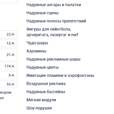
Надувные ангары и палатки
Надувные сцены
Надувные полосы препятствий
Фигуры для пейнтбола,
23 ₼
арчеритага, лазертаг и nerf
Чудо-шары
12 ₼
Аэромены
21 ₼
Надувные рекламные шары
174 ₼
Надувные цветы
Имитация пламени и аэрофонтаны
9 ₼
Воздушная реклама
55 ₼
Надувные бассейны
екором.
но!
Мягкие модули
Шоу-подушек