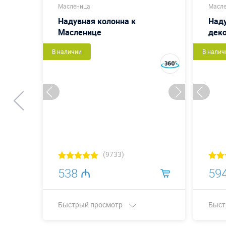
Масленица
Масл
ица
Надувная колонна к
Наду
Масленице
дек
В наличии
В налич
(9733)
538 ₼
59
Быстрый просмотр
Быст