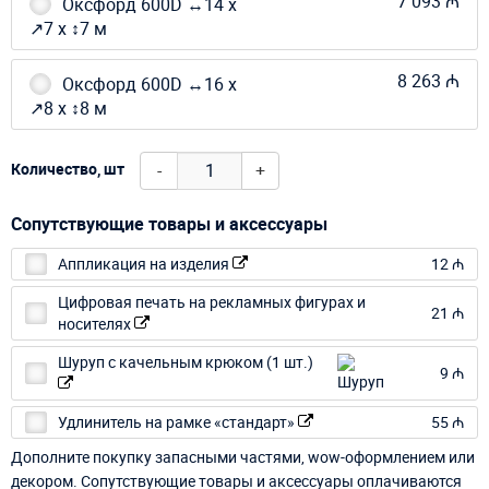
7 093 ₼
Оксфорд 600D ↔14 х
↗7 х ↕7 м
8 263 ₼
Оксфорд 600D ↔16 х
↗8 х ↕8 м
-
+
Количество, шт
Сопутствующие товары и аксессуары
Аппликация на изделия
12 ₼
Цифровая печать на рекламных фигурах и
21 ₼
носителях
Шуруп с качельным крюком (1 шт.)
9 ₼
Удлинитель на рамке «стандарт»
55 ₼
Дополните покупку запасными частями, wow-оформлением или
декором. Сопутствующие товары и аксессуары оплачиваются