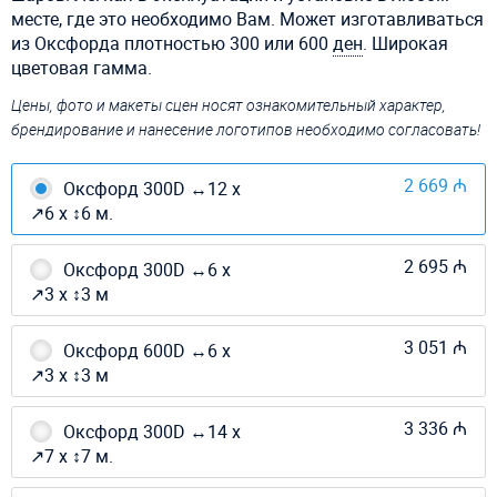
месте, где это необходимо Вам. Может изготавливаться
из Оксфорда плотностью 300 или 600
ден
. Широкая
цветовая гамма.
Цены, фото и макеты сцен носят ознакомительный характер,
брендирование и нанесение логотипов необходимо согласовать!
2 669 ₼
Оксфорд 300D ↔12 х
↗6 х ↕6 м.
2 695 ₼
Оксфорд 300D ↔6 х
↗3 х ↕3 м
3 051 ₼
Оксфорд 600D ↔6 х
↗3 х ↕3 м
3 336 ₼
Оксфорд 300D ↔14 х
↗7 х ↕7 м.