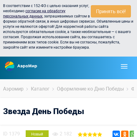
В соответствии с 152-ФЗ с целью оказания услуг,
Принять всё!
необходимо
согласие на обработку
персональных данных
, запрашиваемых сайтом в
формах обратной связи, в иных цифровых сервисах. Объявленные цены и
услуги не являются офертой! Для корректной работы сайта
используются обязательные cookie, а также необязательные — с вашего
согласия. Продолжая использование сайта, вы соглашаетесь с
применением всех типов cookie. Если вы не согласны, пожалуйста,
закройте сайт или измените настройки браузера.
Аэромир
Каталог
Оформление ко Дню Победы
Фи
Звезда День Победы
ID
1379
2 182
Новый