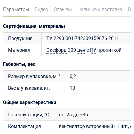
Параметры
Видео
Отзывы
Наличие и доставка
Во
Сертификация, материалы
Продукция
ТУ 2293-001-742309159676-2011
Материал
Оксфорд
300
ден
с
ПУ
пропиткой
Габариты, вес
3
Размер в упаковке, м.
0,2
Вес в упаковке, кг.
10
Общие характеристики
t эксплуатации, °C
от -25 до +35
Комплектация
вентилятор встроенный - 1 шт., 