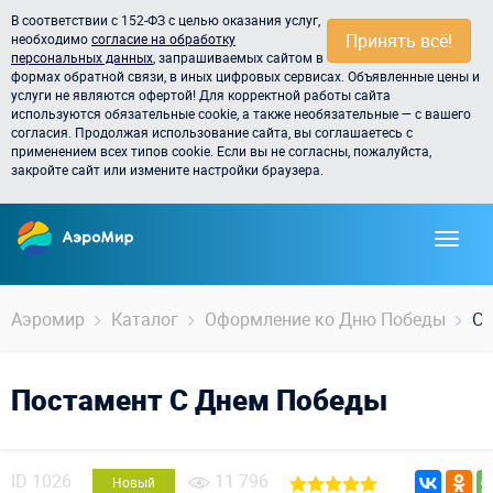
В соответствии с 152-ФЗ с целью оказания услуг,
Принять всё!
необходимо
согласие на обработку
персональных данных
, запрашиваемых сайтом в
формах обратной связи, в иных цифровых сервисах. Объявленные цены и
услуги не являются офертой! Для корректной работы сайта
используются обязательные cookie, а также необязательные — с вашего
согласия. Продолжая использование сайта, вы соглашаетесь с
применением всех типов cookie. Если вы не согласны, пожалуйста,
закройте сайт или измените настройки браузера.
Аэромир
Каталог
Оформление ко Дню Победы
С 
Постамент С Днем Победы
ID
1026
11 796
Новый