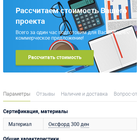
Рассчитаем стоимость Вашего
проекта
Всего за один час подготовим для Вас выгодное
коммерческое предложение!
Рассчитать стоимость
Параметры
Отзывы
Наличие и доставка
Вопрос-от
Сертификация, материалы
Материал
Оксфорд
300
ден
Общие характеристики