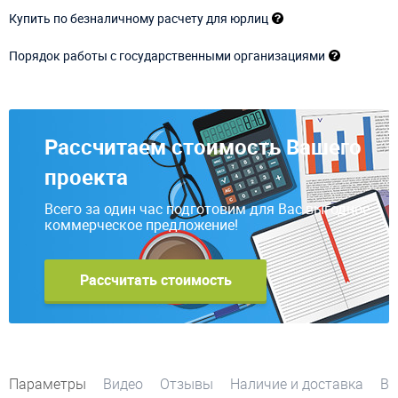
Купить по безналичному расчету для юрлиц
Порядок работы с государственными организациями
Рассчитаем стоимость Вашего
проекта
Всего за один час подготовим для Вас выгодное
коммерческое предложение!
Рассчитать стоимость
Параметры
Видео
Отзывы
Наличие и доставка
Во