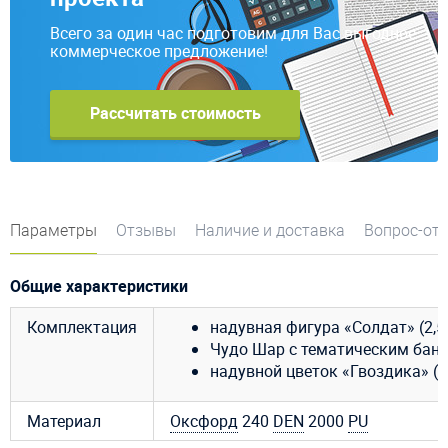
Всего за один час подготовим для Вас выгодное
коммерческое предложение!
Рассчитать стоимость
Параметры
Отзывы
Наличие и доставка
Вопрос-от
Общие характеристики
Комплектация
надувная фигура «Солдат» (2,5 
Чудо Шар с тематическим банн
надувной цветок «Гвоздика» (1,
Материал
Оксфорд
240
DEN
2000
PU