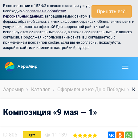
В соответствии с 152-ФЗ с целью оказания услуг,
Принять всё!
необходимо
согласие на обработку
персональных данных
, запрашиваемых сайтом в
формах обратной связи, в иных цифровых сервисах. Объявленные цены и
услуги не являются офертой! Для корректной работы сайта
используются обязательные cookie, а также необязательные — с вашего
согласия. Продолжая использование сайта, вы соглашаетесь с
применением всех типов cookie. Если вы не согласны, пожалуйста,
закройте сайт или измените настройки браузера.
Аэромир
Каталог
Оформление ко Дню Победы
Ко
Композиция «9 мая — 1»
ID
805
11 139
Хит