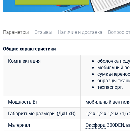
Параметры
Отзывы
Наличие и доставка
Вопрос-от
Общие характеристики
Комплектация
оболочка подуш
мобильный венти
сумка-переноск
образцы ткани 
техпаспорт.
Мощность Вт
мобильный вентилято
Габаритные размеры (ДхШхВ)
1,2 х 1,2 х 1,2 м /1,6 х
Материал
Оксфорд
300DEN, вл