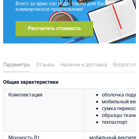
Всего за один час подготовим для Вас выгодное
коммерческое предложение!
Рассчитать стоимость
Параметры
Отзывы
Наличие и доставка
Вопрос-от
Общие характеристики
Комплектация
оболочка подуш
мобильный венти
сумка-переноск
образцы ткани 
техпаспорт.
Мощность Вт
мобильный вентилято