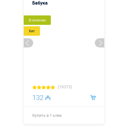
Бабука
Новый
В наличии
Хит
(19373)
132 ₼
Купить в 1 клик