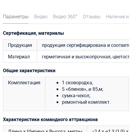
Параметры
Видео
Видео 360°
Отзывы
Наличие и 
Сертификация, материалы
Продукция
продукция сертифицирована и соответ
Материал
герметичная и высокопрочная, цветост
Общие характеристики
Комплектация
1 сковородка;
5 «блинов», ⌀ 85,м;
сумка-чехол;
ремонтный комплект.
Характеристики командного аттракциона
Длина х Ширина х Высота, метры
↕2,4 х ⌀1,3 (1,0) х