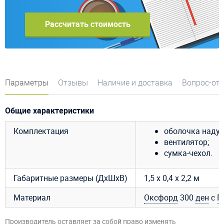
Рассчитать стоимость
Параметры
Отзывы
Наличие и доставка
Вопрос-от
Общие характеристики
Комплектация
оболочка надув
вентилятор;
сумка-чехол.
Габаритные размеры (ДхШхВ)
1,5 х 0,4 х 2,2 м
Материал
Оксфорд
300
ден
с
П
Производитель оставляет за собой право изменять