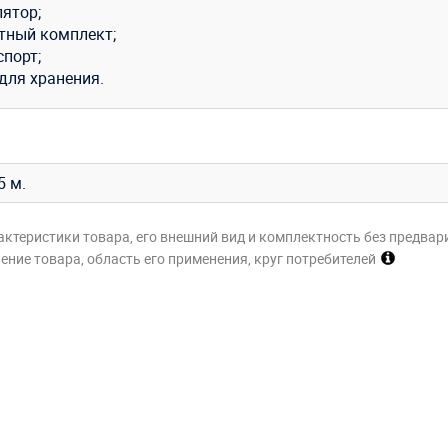
лятор;
тный комплект;
спорт;
для хранения.
,5 м.
актеристики товара, его внешний вид и комплектность без предвар
ние товара, область его применения, круг потребителей