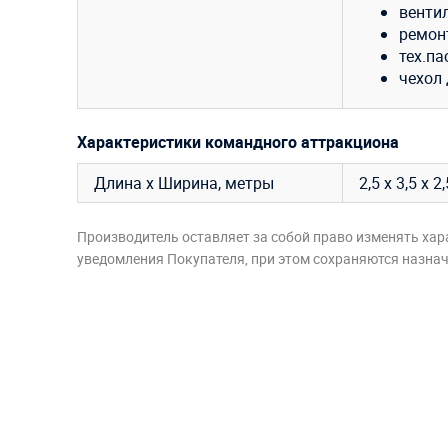
венти
ремон
тех.па
чехол 
Характеристики командного аттракциона
Длина х Ширина, метры
2,5 х 3,5 х 2
Производитель оставляет за собой право изменять хар
уведомления Покупателя, при этом сохраняются назначе