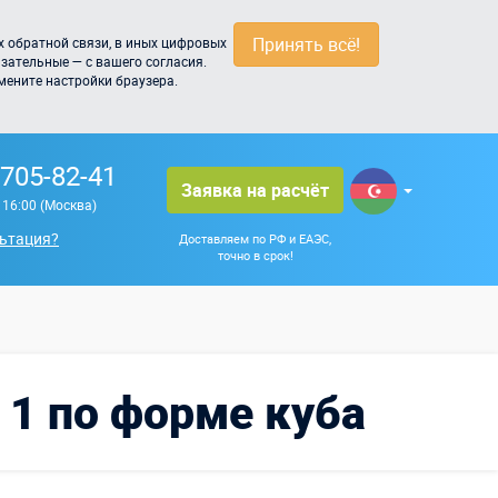
Принять всё!
 обратной связи, в иных цифровых
зательные — с вашего согласия.
мените настройки браузера.
 705-82-41
Заявка на расчёт
о 16:00 (Москва)
ьтация?
Доставляем по РФ и ЕАЭС,
точно в срок!
 1 по форме куба