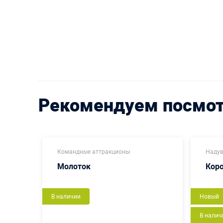
Рекомендуем посмо
Командные аттракционы
Надув
Молоток
Кор
В наличии
Новый
В налич