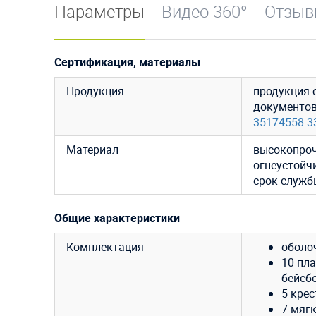
Параметры
Видео 360°
Отзы
Сертификация, материалы
Продукция
продукция 
документо
35174558.3
Материал
высокопроч
огнеустойч
срок служб
Общие характеристики
Комплектация
оболо
10 пл
бейсбо
5 крес
7 мягк