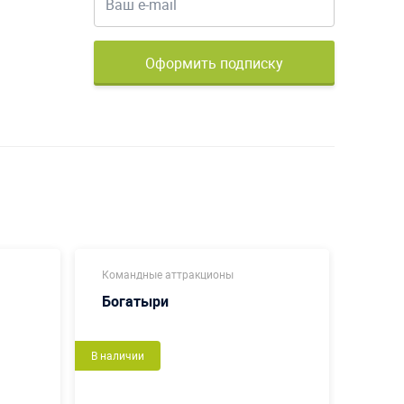
Оформить подписку
Командные аттракционы
Коман
Богатыри
Футб
В наличии
Новый
В налич