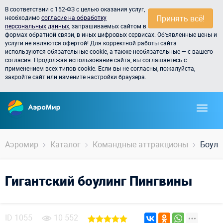
В соответствии с 152-ФЗ с целью оказания услуг,
Принять всё!
необходимо
согласие на обработку
персональных данных
, запрашиваемых сайтом в
формах обратной связи, в иных цифровых сервисах. Объявленные цены и
услуги не являются офертой! Для корректной работы сайта
используются обязательные cookie, а также необязательные — с вашего
согласия. Продолжая использование сайта, вы соглашаетесь с
применением всех типов cookie. Если вы не согласны, пожалуйста,
закройте сайт или измените настройки браузера.
Аэромир
Каталог
Командные аттракционы
Боули
Гигантский боулинг Пингвины
ID
1055
10 552