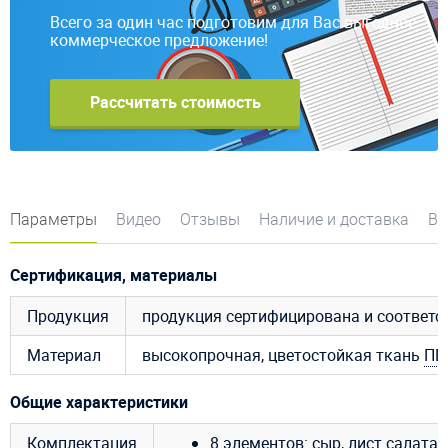
Всего за один час подготовим для Вас выгодное
коммерческое предложение!
Рассчитать стоимость
Параметры
Видео
Отзывы
Наличие и доставка
Во
Сертификация, материалы
Продукция
продукция сертифицирована и соответ
Материал
высокопрочная, цветостойкая ткань
ПВ
Общие характеристики
Комплектация
8 элементов: сыр, лист салата, 