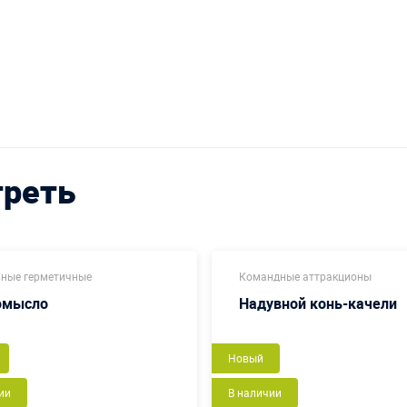
треть
ные герметичные
Командные аттракционы
омысло
Надувной конь-качели
Новый
ии
В наличии