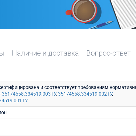
вы
Наличие и доставка
Вопрос-ответ
сертифицирована и соответствует требованиям нормативн
в
35174558.334519.003ТУ
,
35174558.334519.002ТУ
,
34519.001ТУ
лон