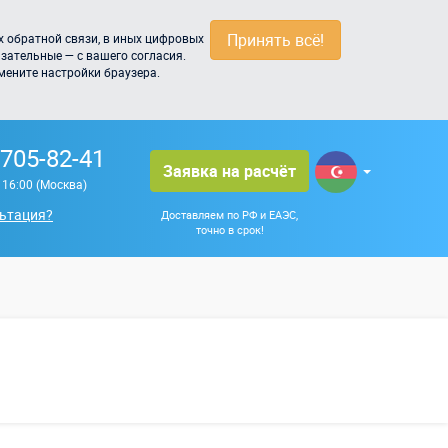
Принять всё!
 обратной связи, в иных цифровых
зательные — с вашего согласия.
мените настройки браузера.
 705-82-41
Заявка на расчёт
о 16:00 (Москва)
ьтация?
Доставляем по РФ и ЕАЭС,
точно в срок!