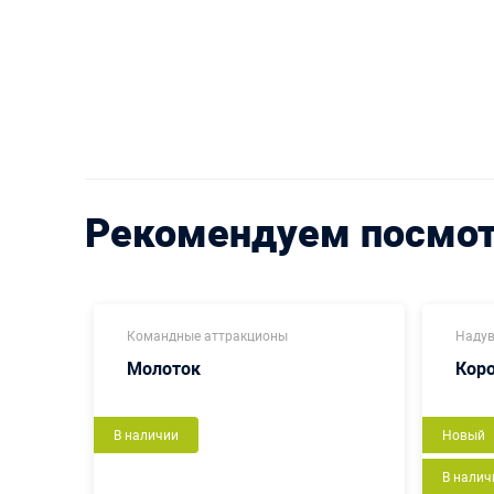
Рекомендуем посмо
Командные аттракционы
Надув
Молоток
Кор
В наличии
Новый
В налич