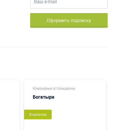
Оформить подписку
Командные аттракционы
Коман
Богатыри
Футб
В наличии
Новый
В налич