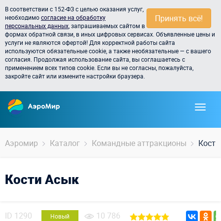
В соответствии с 152-ФЗ с целью оказания услуг,
Принять всё!
необходимо
согласие на обработку
персональных данных
, запрашиваемых сайтом в
формах обратной связи, в иных цифровых сервисах. Объявленные цены и
услуги не являются офертой! Для корректной работы сайта
используются обязательные cookie, а также необязательные — с вашего
согласия. Продолжая использование сайта, вы соглашаетесь с
применением всех типов cookie. Если вы не согласны, пожалуйста,
закройте сайт или измените настройки браузера.
Аэромир
Каталог
Командные аттракционы
Кости
Кости Асык
ID
1290
10 786
Новый