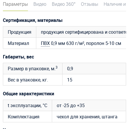
Параметры
Видео
Видео 360°
Отзывы
Наличие и 
Сертификация, материалы
Продукция
продукция сертифицирована и соответ
Материал
ПВХ
0,9 мм 630 г/м², поролон 5-10 см
Габариты, вес
3
Размер в упаковке, м.
0,9
Вес в упаковке, кг.
15
Общие характеристики
t эксплуатации, °C
от -25 до +35
Комплектация
чехол для хранения, штанга