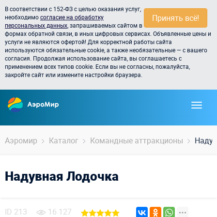
В соответствии с 152-ФЗ с целью оказания услуг,
Принять всё!
необходимо
согласие на обработку
персональных данных
, запрашиваемых сайтом в
формах обратной связи, в иных цифровых сервисах. Объявленные цены и
услуги не являются офертой! Для корректной работы сайта
используются обязательные cookie, а также необязательные — с вашего
согласия. Продолжая использование сайта, вы соглашаетесь с
применением всех типов cookie. Если вы не согласны, пожалуйста,
закройте сайт или измените настройки браузера.
Аэромир
Каталог
Командные аттракционы
Надув
Надувная Лодочка
ID
213
16 127