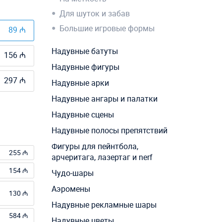
Для шуток и забав
Большие игровые формы
89 ₼
Надувные батуты
156 ₼
Надувные фигуры
297 ₼
Надувные арки
Надувные ангары и палатки
Надувные сцены
Надувные полосы препятствий
Фигуры для пейнтбола,
255 ₼
арчеритага, лазертаг и nerf
154 ₼
Чудо-шары
Аэромены
130 ₼
Надувные рекламные шары
584 ₼
Надувные цветы