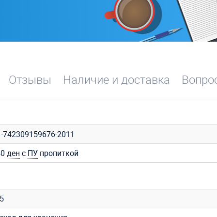
Отзывы
Наличие и доставка
Вопрос
1-742309159676-2011
40
ден
с
ПУ
пропиткой
35