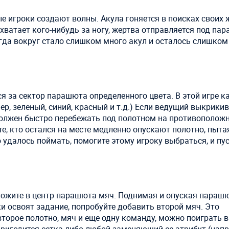
е игроки создают волны. Акула гоняется в поисках своих 
хватает кого-нибудь за ногу, жертва отправляется под па
огда вокруг стало слишком много акул и осталось слишко
я за сектор парашюта определенного цвета. В этой игре 
ер, зеленый, синий, красный и т.д.) Если ведущий выкрики
 должен быстро перебежать под полотном на противополож
 те, кто остался на месте медленно опускают полотно, пыта
удалось поймать, помогите этому игроку выбраться, и пус
ожите в центр парашюта мяч. Поднимая и опуская парашю
и освоят задание, попробуйте добавить второй мяч. Это
второе полотно, мяч и еще одну команду, можно поиграть в
ригодится сетка либо любой заменяющий ее атрибут (напр