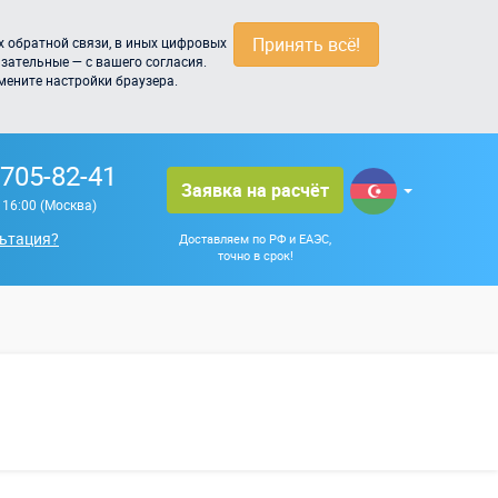
Принять всё!
 обратной связи, в иных цифровых
зательные — с вашего согласия.
мените настройки браузера.
 705-82-41
Заявка на расчёт
о 16:00 (Москва)
ьтация?
Доставляем по РФ и ЕАЭС,
точно в срок!