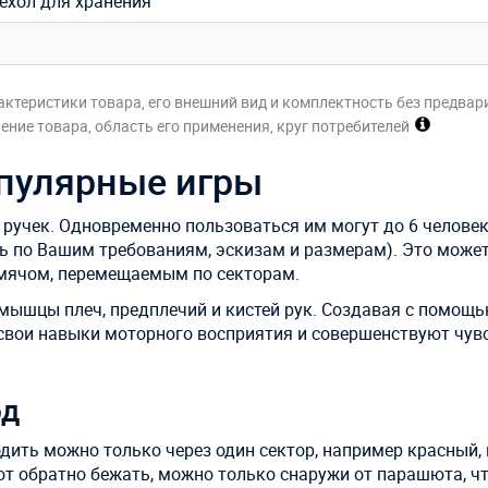
чехол для хранения
актеристики товара, его внешний вид и комплектность без предвар
ние товара, область его применения, круг потребителей
пулярные игры
 ручек. Одновременно пользоваться им могут до 6 челове
 по Вашим требованиям, эскизам и размерам). Это може
 мячом, перемещаемым по секторам.
мышцы плеч, предплечий и кистей рук. Создавая с помощ
свои навыки моторного восприятия и совершенствуют чув
од
дить можно только через один сектор, например красный, 
вот обратно бежать, можно только снаружи от парашюта, ч