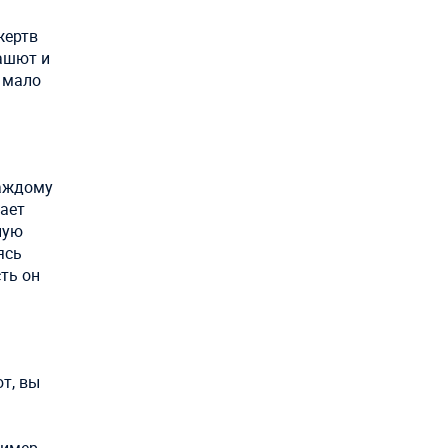
жертв
рашют и
м мало
каждому
вает
ную
ясь
ть он
т, вы
имер,