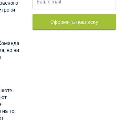
красного
 игроки
Оформить подписку
 Команда
а, но ни
т
ашюте.
ают
а
на то,
ют