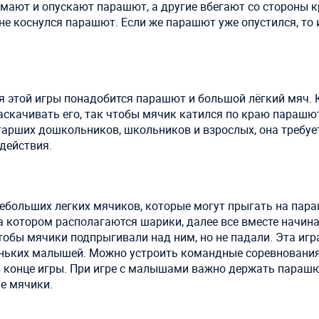
имают и опускают парашют, а другие вбегают со стороны 
х не коснулся парашют. Если же парашют уже опустился, то
я этой игры понадобится парашют и большой лёгкий мяч.
скачивать его, так чтобы мячик катился по краю парашют
 старших дошкольников, школьников и взрослых, она требуе
действия.
ебольших легких мячиков, которые могут прыгать на пар
 котором располагаются шарики, далее все вместе начин
обы мячики подпрыгивали над ним, но не падали. Эта игр
ньких малышей. Можно устроить командные соревнования 
в конце игры. При игре с малышами важно держать параш
е мячики.