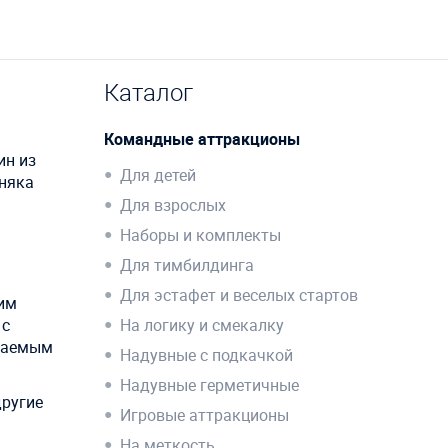
Каталог
Командные аттракционы
ин из
Для детей
рняка
Для взрослых
Наборы и комплекты
Для тимбилдинга
Для эстафет и веселых стартов
им
 с
На логику и смекалку
ещаемым
Надувные с подкачкой
Надувные герметичные
другие
Игровые аттракционы
На меткость