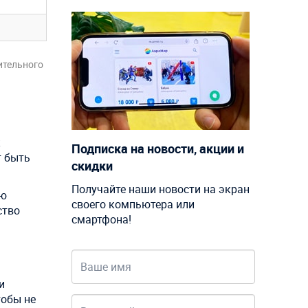
ительного
к
Подписка на новости, акции и
т быть
скидки
Получайте наши новости на экран
ью
своего компьютера или
ство
смартфона!
и
тобы не