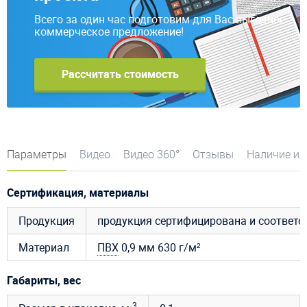
Всего за один час подготовим для Вас выгодное
коммерческое предложение!
Рассчитать стоимость
Параметры
Видео
Видео 360°
Отзывы
Наличие и 
Сертификация, материалы
Продукция
продукция сертифицирована и соответ
Материал
ПВХ
0,9 мм 630 г/м²
Габариты, вес
3