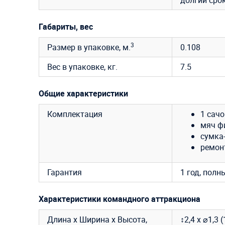
долгий сро
Габариты, вес
3
Размер в упаковке, м.
0.108
Вес в упаковке, кг.
7.5
Общие характеристики
Комплектация
1 сачо
мяч ф
сумка-
ремон
Гарантия
1 год, полн
Характеристики командного аттракциона
Длина х Ширина х Высота,
↕2,4 х ⌀1,3 (