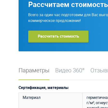
Рассчитаем стоимость
Всего за один час подготовим для Вас выг
коммерческое предложение!
Рассчитать стоимость
Параметры
Видео 360°
Отзы
Сертификация, материалы
Материал
герметична
г/м²; огнеу