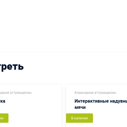
треть
дные аттракционы
Командные аттракционы
ука
Интерактивные надувн
мячи
ии
В наличии