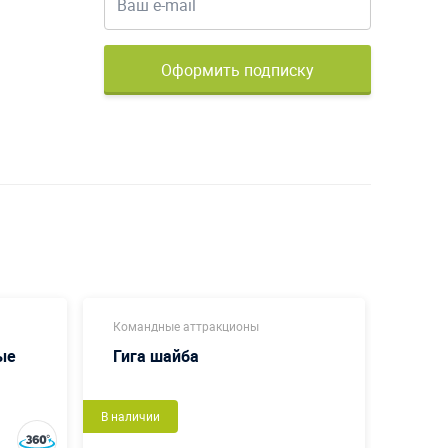
Оформить подписку
Командные аттракционы
Коман
ые
Гига шайба
Пенё
В наличии
В налич