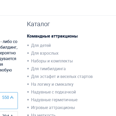
Каталог
Командные аттракционы
- либо со
Для детей
билдинг,
вероятно
Для взрослых
дувается
Наборы и комплекты
ия
Для тимбилдинга
 любую
Для эстафет и веселых стартов
На логику и смекалку
Надувные с подкачкой
550 ₼
Надувные герметичные
Игровые аттракционы
На меткость