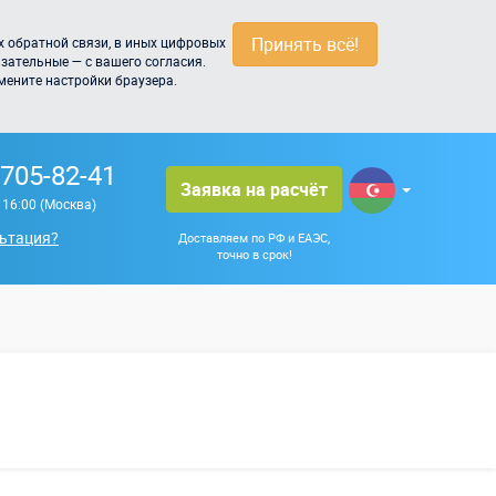
Принять всё!
 обратной связи, в иных цифровых
зательные — с вашего согласия.
мените настройки браузера.
 705-82-41
Заявка на расчёт
о 16:00 (Москва)
ьтация?
Доставляем по РФ и ЕАЭС,
точно в срок!