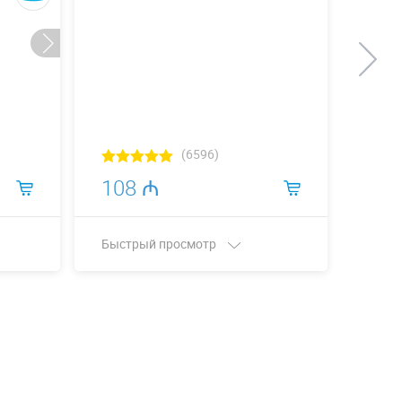
(6596)
108 ₼
11
Быстрый просмотр
Быст