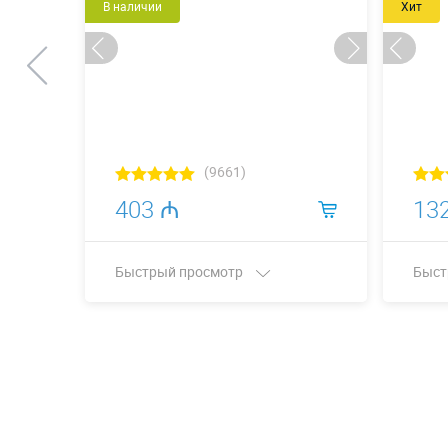
В наличии
Хит
(9661)
403 ₼
13
Быстрый просмотр
Быст