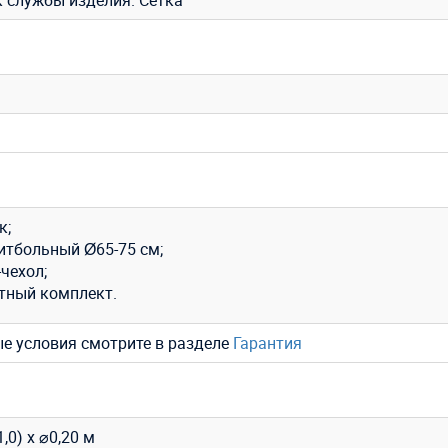
к службы изделия. Сетка
к;
итбольный Ø65-75 см;
чехол;
тный комплект.
ые условия смотрите в разделе
Гарантия
1,0) х ⌀0,20 м