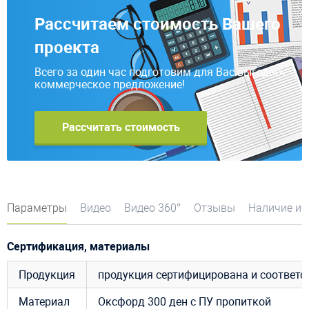
Рассчитаем стоимость Вашего
проекта
Всего за один час подготовим для Вас выгодное
коммерческое предложение!
Рассчитать стоимость
Параметры
Видео
Видео 360°
Отзывы
Наличие и 
Сертификация, материалы
Продукция
продукция сертифицирована и соответ
Материал
Оксфорд
300
ден
с
ПУ
пропиткой