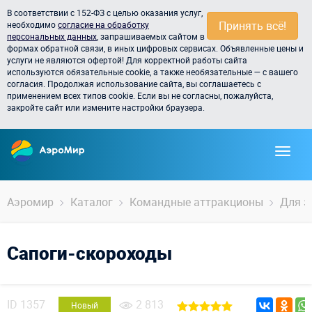
В соответствии с 152-ФЗ с целью оказания услуг,
Принять всё!
необходимо
согласие на обработку
персональных данных
, запрашиваемых сайтом в
формах обратной связи, в иных цифровых сервисах. Объявленные цены и
услуги не являются офертой! Для корректной работы сайта
используются обязательные cookie, а также необязательные — с вашего
согласия. Продолжая использование сайта, вы соглашаетесь с
применением всех типов cookie. Если вы не согласны, пожалуйста,
закройте сайт или измените настройки браузера.
Аэромир
Каталог
Командные аттракционы
Для э
Сапоги-скороходы
ID
1357
2 813
Новый